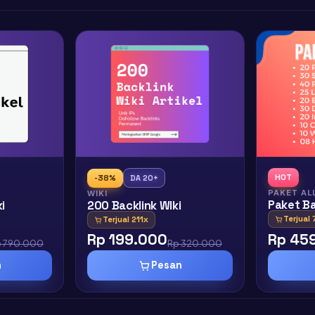
HOT
-38%
DA 20+
PAKET ALL
WIKI
Paket Ba
i
200 Backlink WIki
Terjual 
Terjual 211x
Rp 199.000
Rp 45
p 790.000
Rp 320.000
n
Pesan