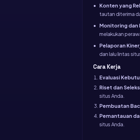
Konten yang Rel
tautan diterima d
Monitoring dan
melakukan perawat
Pelaporan Kiner
dan lalu lintas sit
Cara Kerja
Evaluasi Kebut
Riset dan Seleks
situs Anda.
Pembuatan Back
Pemantauan da
situs Anda.