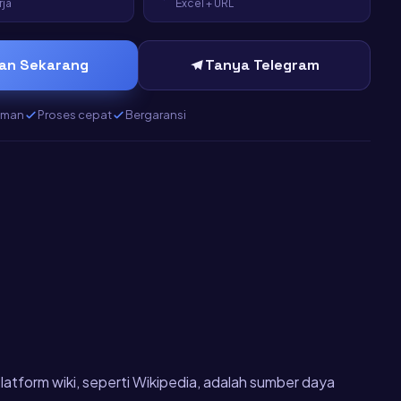
rja
Excel + URL
an Sekarang
Tanya Telegram
aman
Proses cepat
Bergaransi
latform wiki, seperti Wikipedia, adalah sumber daya