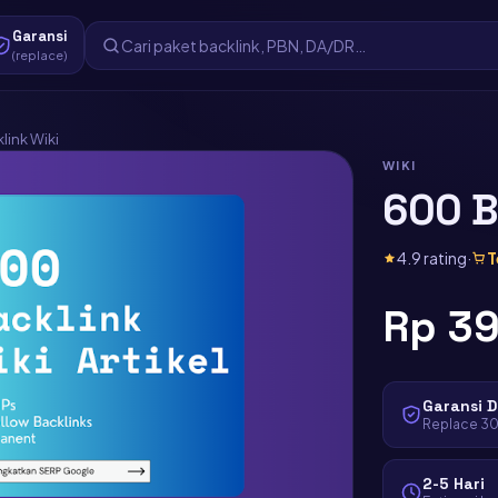
Garansi
(replace)
link Wiki
WIKI
600 B
4.9 rating
·
T
Rp 3
Garansi 
Replace 30 
2-5 Hari