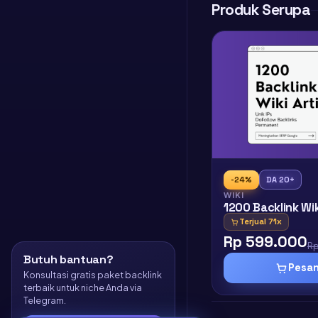
Produk Serupa
-24%
DA 20+
WIKI
1200 Backlink Wik
Terjual 71x
Rp 599.000
R
Butuh bantuan?
Pesa
Konsultasi gratis paket backlink
terbaik untuk niche Anda via
Telegram.