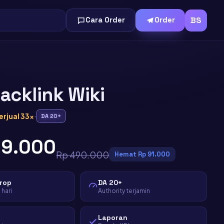
BS
Cara Order
Order
acklink Wiki
erjual 33x
·
DA 20+
99.000
Rp 490.000
Hemat Rp 91.000
Drop
DA 20+
hari
Authority terjamin
Laporan