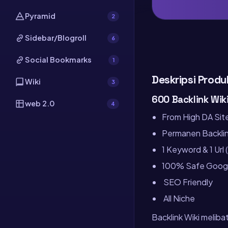
Pyramid
2
Sidebar/Blogroll
6
Social Bookmarks
1
Deskripsi Produ
Wiki
3
600 Backlink Wik
web 2.0
4
From High DA Sit
Permanen Backli
1 Keyword & 1 Url
100% Safe Goog
SEO Friendly
All Niche
Backlink Wiki meliba