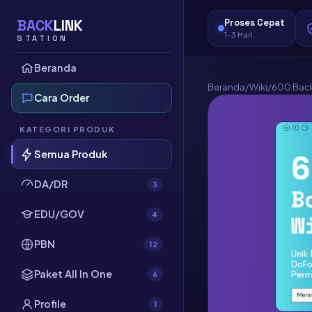
BACK
LINK
Proses Cepat
1–3 Hari
STATION
Beranda
Beranda
/
Wiki
/
600 Back
Cara Order
KATEGORI PRODUK
Semua Produk
DA/DR
3
EDU/GOV
4
PBN
12
Paket All In One
6
Profile
1