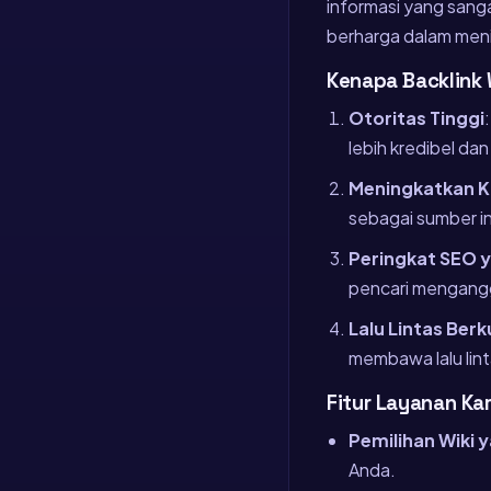
informasi yang sanga
berharga dalam menin
Kenapa Backlink 
Otoritas Tinggi
lebih kredibel da
Meningkatkan Kr
sebagai sumber i
Peringkat SEO y
pencari menganggap
Lalu Lintas Berk
membawa lalu lint
Fitur Layanan Ka
Pemilihan Wiki 
Anda.