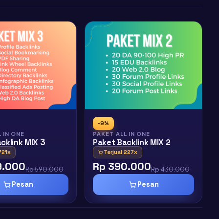
-9%
 IN ONE
PAKET ALL IN ONE
cklink MIX 3
Paket Backlink MIX 2
721x
Terjual 227x
9.000
Rp 390.000
Rp 590.000
Rp 430.000
Pesan
Pesan