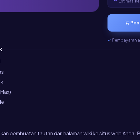
Estimasi ke
Pes
Pembayaran 
k
i
es
nk
 (Max)
le
tkan pembuatan tautan dari halaman wiki ke situs web Anda. P